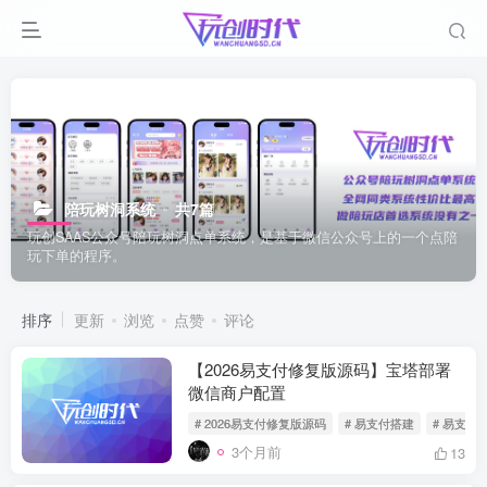
陪玩树洞系统
共7篇
玩创SAAS公众号陪玩树洞点单系统，是基于微信公众号上的一个点陪
玩下单的程序。
排序
更新
浏览
点赞
评论
【2026易支付修复版源码】宝塔部署
微信商户配置
# 2026易支付修复版源码
# 易支付搭建
# 易支付
3个月前
13