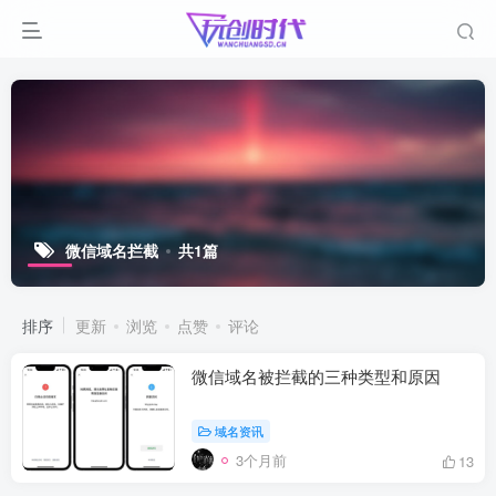
微信域名拦截
共1篇
排序
更新
浏览
点赞
评论
微信域名被拦截的三种类型和原因
域名资讯
3个月前
13