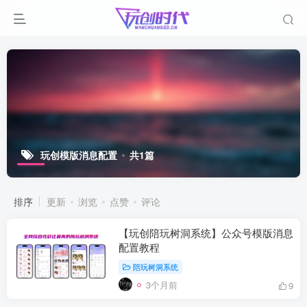
玩创模版消息配置
共1篇
排序
更新
浏览
点赞
评论
【玩创陪玩树洞系统】公众号模版消息
配置教程
陪玩树洞系统
3个月前
9