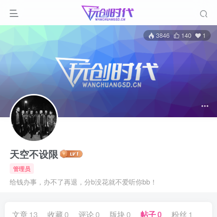
3846
140
1
天空不设限
管理员
给钱办事，办不了再退，分b没花就不爱听你bb！
文章
13
收藏
0
评论
0
版块
0
帖子
0
粉丝
1