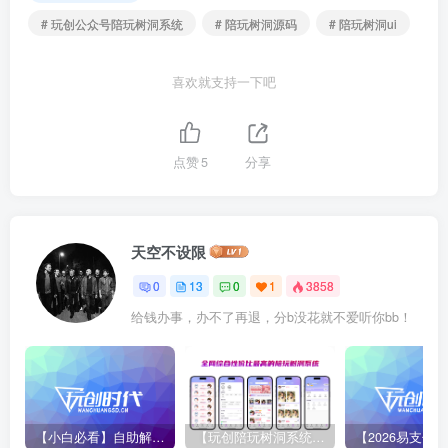
# 玩创公众号陪玩树洞系统
# 陪玩树洞源码
# 陪玩树洞ui
喜欢就支持一下吧
点赞
5
分享
天空不设限
0
13
0
1
3858
给钱办事，办不了再退，分b没花就不爱听你bb！
【小白必看】自助解析使用教程
【玩创陪玩树洞系统】服务器宝塔安装