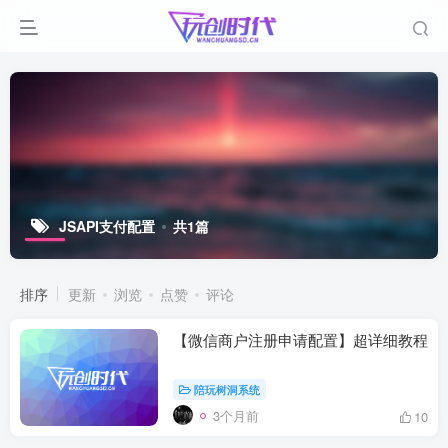
JSAPI支付配置
共1篇
排序
更新
浏览
点赞
评论
【微信商户注册申请配置】超详细教程
陪玩树洞系统
3个月前
10