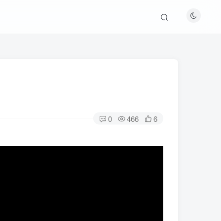
0
466
6