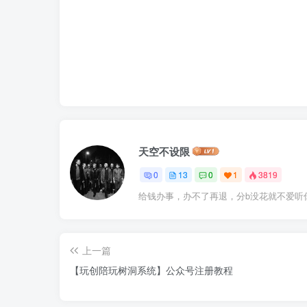
天空不设限
0
13
0
1
3819
给钱办事，办不了再退，分b没花就不爱听你
上一篇
【玩创陪玩树洞系统】公众号注册教程