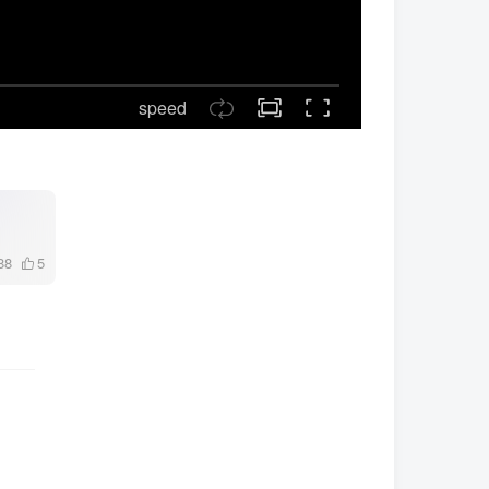
speed
88
5