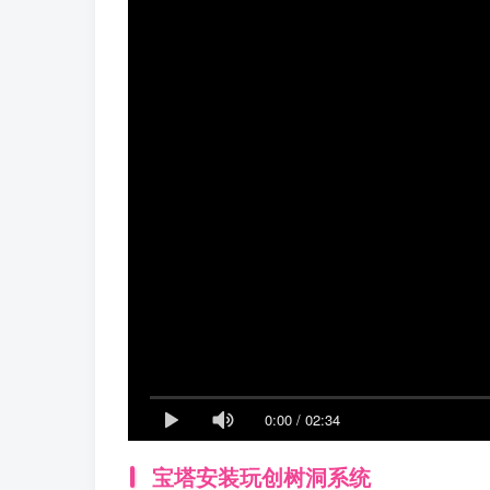
0:00
/
02:34
宝塔安装玩创树洞系统