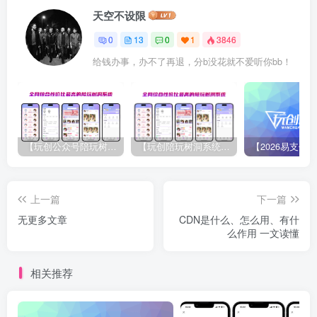
天空不设限
0
13
0
1
3846
给钱办事，办不了再退，分b没花就不爱听你bb！
【玩创公众号陪玩树洞系统】源码介绍与下载
【玩创陪玩树洞系统】服务器宝塔安装
上一篇
下一篇
无更多文章
CDN是什么、怎么用、有什
么作用 一文读懂
相关推荐