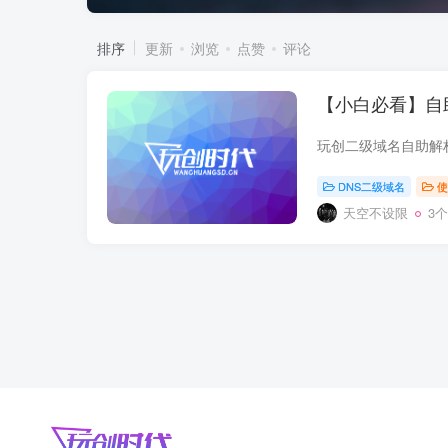
排序
更新
浏览
点赞
评论
【小白必看】自
DNS二级域名
使
天空不设限
3