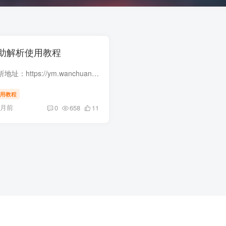
助解析使用教程
玩创二级域名自助解析地址：https://ym.wanchuangsd.cn/ 用户注册 注册的时候一定要记住你的用户名 不然你自己无法找回密码，只能找人工客服找回 购买/兑换积分 注册好登录后，点...
用教程
个月前
0
658
11